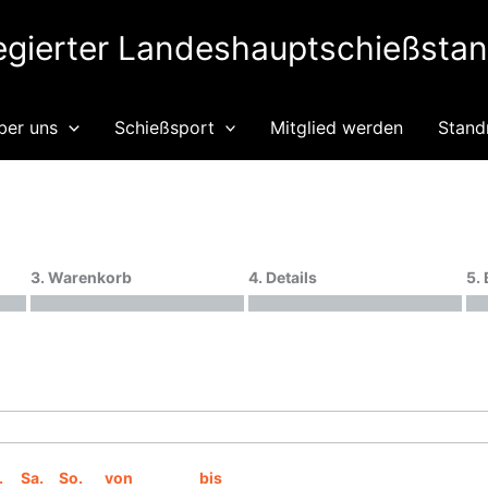
legierter Landeshauptschießsta
ber uns
Schießsport
Mitglied werden
Stand
3. Warenkorb
4. Details
5.
.
Sa.
So.
von
bis