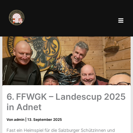
Zum
Inhalt
springen
6. FFWGK – Landescup 2025
in Adnet
Von
admin
|
13. September 2025
Fast ein Heimspiel für die Salzburger Schützinnen und