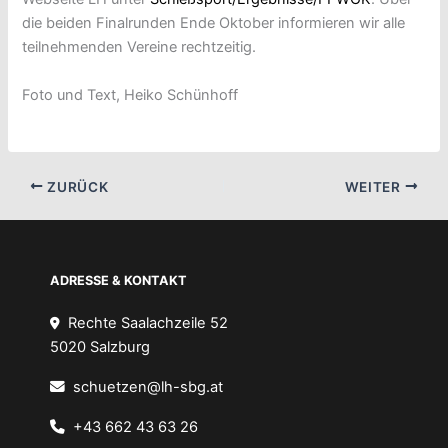
die beiden Finalrunden Ende Oktober informieren wir alle
teilnehmenden Vereine rechtzeitig.
Foto und Text, Heiko Schünhoff
ZURÜCK
WEITER
ADRESSE & KONTAKT
Rechte Saalachzeile 52
5020 Salzburg
schuetzen@lh-sbg.at
+43 662 43 63 26