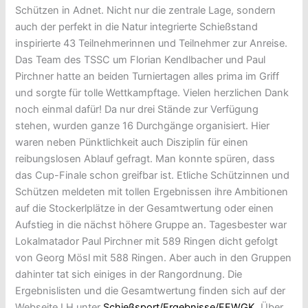
Schützen in Adnet. Nicht nur die zentrale Lage, sondern
auch der perfekt in die Natur integrierte Schießstand
inspirierte 43 Teilnehmerinnen und Teilnehmer zur Anreise.
Das Team des TSSC um Florian Kendlbacher und Paul
Pirchner hatte an beiden Turniertagen alles prima im Griff
und sorgte für tolle Wettkampftage. Vielen herzlichen Dank
noch einmal dafür! Da nur drei Stände zur Verfügung
stehen, wurden ganze 16 Durchgänge organisiert. Hier
waren neben Pünktlichkeit auch Disziplin für einen
reibungslosen Ablauf gefragt. Man konnte spüren, dass
das Cup-Finale schon greifbar ist. Etliche Schützinnen und
Schützen meldeten mit tollen Ergebnissen ihre Ambitionen
auf die Stockerlplätze in der Gesamtwertung oder einen
Aufstieg in die nächst höhere Gruppe an. Tagesbester war
Lokalmatador Paul Pirchner mit 589 Ringen dicht gefolgt
von Georg Mösl mit 588 Ringen. Aber auch in den Gruppen
dahinter tat sich einiges in der Rangordnung. Die
Ergebnislisten und die Gesamtwertung finden sich auf der
Webseite LH unter
Schießsport/Ergebnisse/FFWGK
. Über